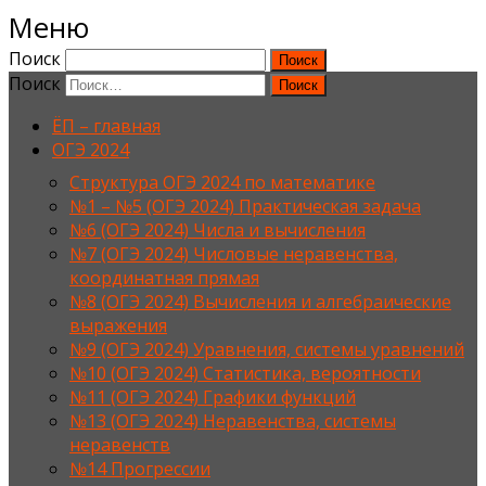
Меню
Поиск
Поиск
ЁП – главная
ОГЭ 2024
Структура ОГЭ 2024 по математике
№1 – №5 (ОГЭ 2024) Практическая задача
№6 (ОГЭ 2024) Числа и вычисления
№7 (ОГЭ 2024) Числовые неравенства,
координатная прямая
№8 (ОГЭ 2024) Вычисления и алгебраические
выражения
№9 (ОГЭ 2024) Уравнения, системы уравнений
№10 (ОГЭ 2024) Статистика, вероятности
№11 (ОГЭ 2024) Графики функций
№13 (ОГЭ 2024) Неравенства, системы
неравенств
№14 Прогрессии