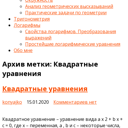
Окружность
Анализ геометрических высказываний
Практические задачи по геометрии
Тригонометрия
Логарифмы
Свойства логарифмов. Преобразования
выражений
Простейшие логарифмические уравнения
Обо мне
Архив метки:
Квадратные
уравнения
Квадратные уравнения
к
konyajko
15.01.2020
Комментариев
нет
записи
Квадратные
Квадратное уравнение – уравнение вида a x 2 + b x +
уравнения
c = 0, где x – переменная, a , b и c – некоторые числа,