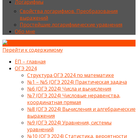
Логарифмы
Свойства логарифмов. Преобразования
выражений
Простейшие логарифмические уравнения
Обо мне
Перейти к содержимому
ЁП – главная
ОГЭ 2024
Структура ОГЭ 2024 по математике
№1 – №5 (ОГЭ 2024) Практическая задача
№6 (ОГЭ 2024) Числа и вычисления
№7 (ОГЭ 2024) Числовые неравенства,
координатная прямая
№8 (ОГЭ 2024) Вычисления и алгебраические
выражения
№9 (ОГЭ 2024) Уравнения, системы
уравнений
№10 (ОГЭ 2024) Статистика, вероятности